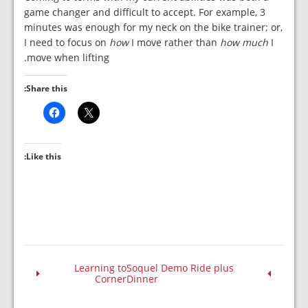
game changer and difficult to accept. For example, 3
minutes was enough for my neck on the bike trainer; or,
I need to focus on
how
I move rather than
how much
I
move when lifting.
Share this:
Like this:
Learning to
Soquel Demo Ride plus
Corner
Dinner