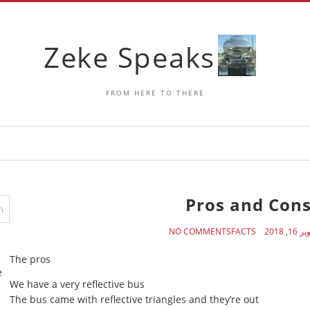
Zeke Speaks
FROM HERE TO THERE
Pros and Con
16, 2018
FACTS
NO COMMENTS
The pros
e
We have a very reflective bus
The bus came with reflective triangles and they’re out