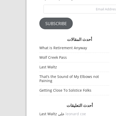
Email Address
SUBSCRIBE
أحدث المقالات
What is Retirement Anyway
Wolf Creek Pass
Last Waltz
That’s the Sound of My Elbows not
Paining
Getting Close To Solstice Folks
أحدث التعليقات
leonard coe
على
Last Waltz