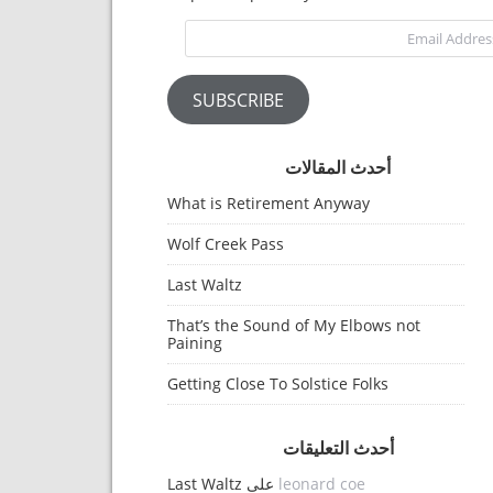
Email Address
SUBSCRIBE
أحدث المقالات
What is Retirement Anyway
Wolf Creek Pass
Last Waltz
That’s the Sound of My Elbows not
Paining
Getting Close To Solstice Folks
أحدث التعليقات
leonard coe
على
Last Waltz